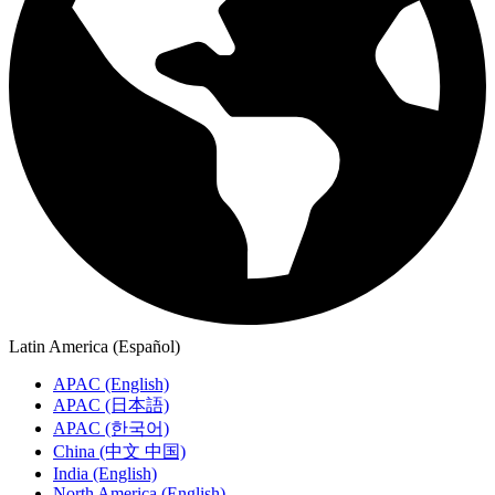
Latin America (Español)
APAC (English)
APAC (日本語)
APAC (한국어)
China (中文 中国)
India (English)
North America (English)