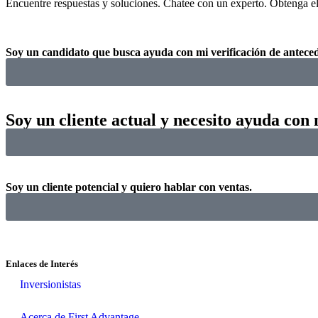
Encuentre respuestas y soluciones. Chatee con un experto. Obtenga el
Soy un
candidato
que busca ayuda con mi verificación de anteced
Soy un
cliente actual
y necesito ayuda con 
Soy un
cliente potencial
y quiero hablar con ventas.
Enlaces de Interés
Inversionistas
Acerca de First Advantage