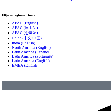
Elija su región e idioma
APAC (English)
APAC (日本語)
APAC (한국어)
China (中文 中国)
India (English)
North America (English)
Latin America (Español)
Latin America (Português)
Latin America (English)
EMEA (English)