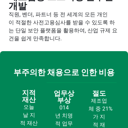
개발
직원
,
벤더
,
파트너
등
전
세계의
모든
개인
이
적절
한
사전고용심사를
받을
수
있도록
하
는
단일
보안
플랫폼을
활용하여
,
산업
규제
요
건을
쉽게
만족합니다
.
부주의한 채용으로 인한 비용
지적
업무상
절도
재산
부상
제조업
오늘
014
체
중
21%
날
지
년
치명
가
지
적
재산
적
업무
적
재