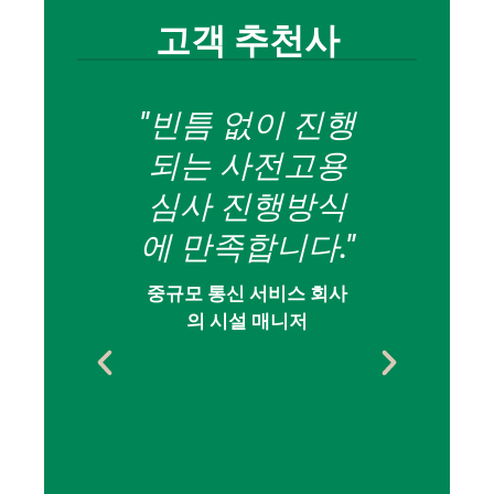
고객 추천사
 사전고
"빈틈 없이 진행
"저
결과가
되는 사전고용
는 세
서 정
심사 진행방식
서
스러웠
에 만족합니다."
Adv
 한번은
성능
중규모 통신 서비스 회사
는 데
의 시설 매니저
원 
있었는
탁월
직원이
소규모 
 가지
잘 도와