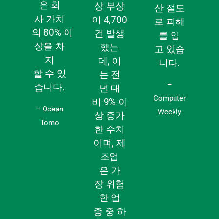
은
회
상
부상
산
절도
사
가치
이
4,700
로
피해
의
80%
이
건
발생
를
입
상을
차
했는
고
있습
지
데
,
이
니다
.
할
수
있
는
전
–
습니다
.
년
대
Computer
비
9%
이
– Ocean
Weekly
상
증가
Tomo
한
수치
이며
,
제
조업
은
가
장
위험
한
업
종
중
하