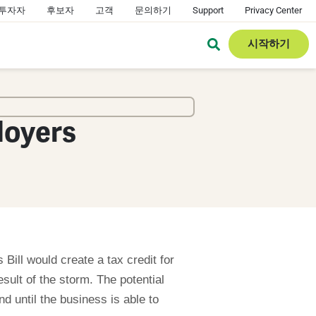
투자자
후보자
고객
문의하기
Support
Privacy Center
시작하기
loyers
s Bill would create a tax credit for
sult of the storm. The potential
d until the business is able to