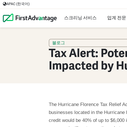
APAC (한국어)
스크리닝 서비스
업계 전문
블로그
Tax Alert: Pot
Impacted by Hu
The Hurricane Florence Tax Relief A
businesses located in the Hurricane F
credit would be 40% of up to $6,000 i