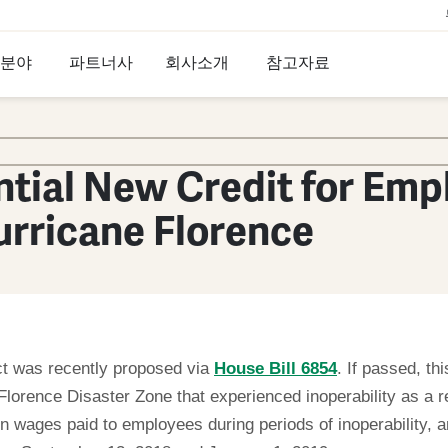
 분야
파트너사
회사소개
참고자료
ential New Credit for Emp
rricane Florence
ct was recently proposed via
House Bill 6854
. If passed, thi
lorence Disaster Zone that experienced inoperability as a re
n wages paid to employees during periods of inoperability, an