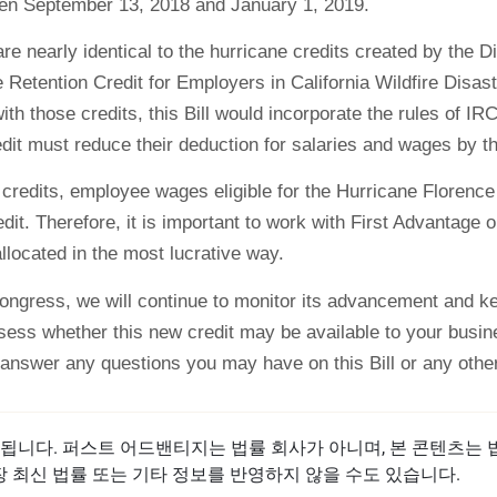
een September 13, 2018 and January 1, 2019.
re nearly identical to the hurricane credits created by the D
 Retention Credit for Employers in California Wildfire Disas
with those credits, this Bill would incorporate the rules of I
it must reduce their deduction for salaries and wages by th
 credits, employee wages eligible for the Hurricane Florence
dit. Therefore, it is important to work with First Advantage o
allocated in the most lucrative way.
Congress, we will continue to monitor its advancement and ke
sess whether this new credit may be available to your busin
nswer any questions you may have on this Bill or any othe
됩니다. 퍼스트 어드밴티지는 법률 회사가 아니며, 본 콘텐츠는
장 최신 법률 또는 기타 정보를 반영하지 않을 수도 있습니다.