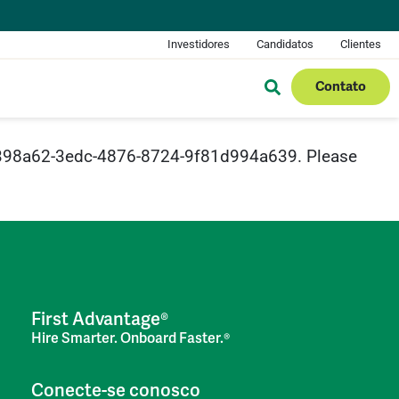
Investidores
Candidatos
Clientes
Contato
 2c398a62-3edc-4876-8724-9f81d994a639. Please
First Advantage®
Hire Smarter. Onboard Faster.®
Conecte-se conosco