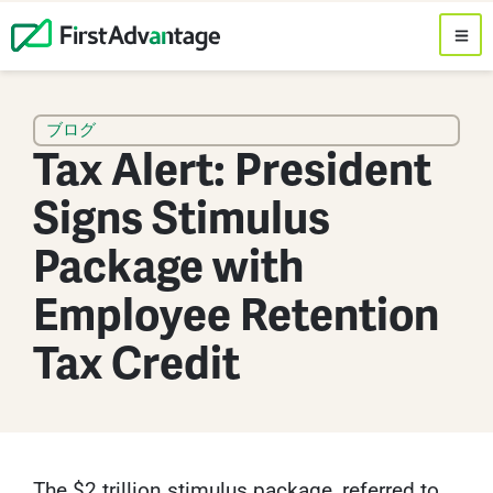
ブログ
Tax Alert: President
Signs Stimulus
Package with
Employee Retention
Tax Credit
The $2 trillion stimulus package, referred to