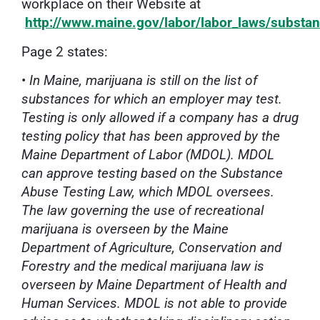
workplace on their Website at
http://www.maine.gov/labor/labor_laws/substan
Page 2 states:
•
In Maine, marijuana is still on the list of
substances for which an employer may test.
Testing is only allowed if a company has a drug
testing policy that has been approved by the
Maine Department of Labor (MDOL). MDOL
can approve testing based on the Substance
Abuse Testing Law, which MDOL oversees.
The law governing the use of recreational
marijuana is overseen by the Maine
Department of Agriculture, Conservation and
Forestry and the medical marijuana law is
overseen by Maine Department of Health and
Human Services. MDOL is not able to provide